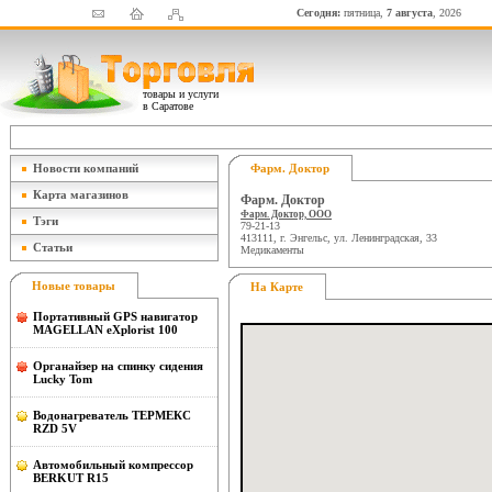
Сегодня:
пятница,
7 августа
, 2026
товары и услуги
в Саратове
Новости компаний
Фарм. Доктор
Карта магазинов
Фарм. Доктор
Фарм. Доктор, ООО
Тэги
79-21-13
413111, г. Энгельс, ул. Ленинградская, 33
Статьи
Медикаменты
Новые товары
На Карте
Портативный GPS навигатор
MAGELLAN eXplorist 100
Органайзер на спинку сидения
Lucky Tom
Водонагреватель ТЕРМЕКС
RZD 5V
Автомобильный компрессор
BERKUT R15