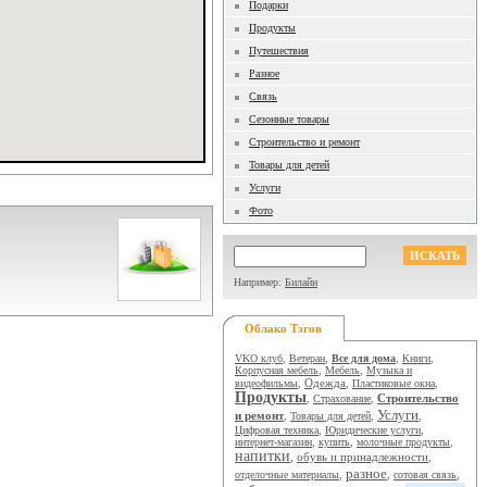
Подарки
Продукты
Путешествия
Разное
Связь
Сезонные товары
Строительство и ремонт
Товары для детей
Услуги
Фото
Например:
Билайн
Облако Тэгов
VKO клуб
,
Ветеран
,
Все для дома
,
Книги
,
Корпусная мебель
,
Мебель
,
Музыка и
Одежда
видеофильмы
,
,
Пластиковые окна
,
Продукты
Строительство
,
Страхование
,
Услуги
и ремонт
,
Товары для детей
,
,
Цифровая техника
,
Юридические услуги
,
интернет-магазин
,
купить
,
молочные продукты
,
напитки
обувь и принадлежности
,
,
разное
отделочные материалы
,
,
сотовая связь
,