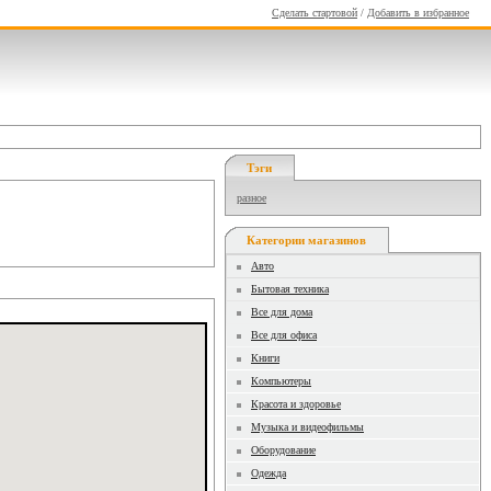
Сделать стартовой
/
Добавить в избранное
Тэги
разное
Категории магазинов
Авто
Бытовая техника
Все для дома
Все для офиса
Книги
Компьютеры
Красота и здоровье
Музыка и видеофильмы
Оборудование
Одежда